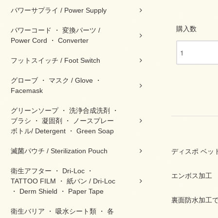
パワーサプライ / Power Supply
購入数
パワーコード ・ 変換パーツ /
Power Cord ・ Converter
フットスイッチ / Foot Switch
グローブ ・ マスク / Glove ・
Facemask
グリーンソープ ・ 洗浄合成洗剤 ・
ブラシ ・ 凝固剤 ・ ノースプレー
ボトル/ Detergent ・ Green Soap
滅菌パウチ / Sterilization Pouch
ディスポ ベットシーツ
衛生アフター ・ Dri-Loc ・
エンボス加工
TATTOO FILM ・ 紙バン / Dri-Loc
・ Derm Shield ・ Paper Tape
裏面防水加工
衛生バリア ・ 吸水シート類 ・ 各