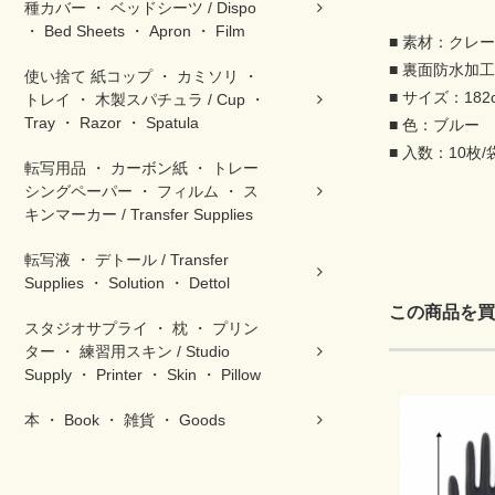
種カバー ・ ベッドシーツ / Dispo
・ Bed Sheets ・ Apron ・ Film
■ 素材：クレ
■ 裏面防水加工
使い捨て 紙コップ ・ カミソリ ・
■ サイズ：182c
トレイ ・ 木製スパチュラ / Cup ・
Tray ・ Razor ・ Spatula
■ 色：ブルー
■ 入数：10枚/
転写用品 ・ カーボン紙 ・ トレー
シングペーパー ・ フィルム ・ ス
キンマーカー / Transfer Supplies
転写液 ・ デトール / Transfer
Supplies ・ Solution ・ Dettol
この商品を買
スタジオサプライ ・ 枕 ・ プリン
ター ・ 練習用スキン / Studio
Supply ・ Printer ・ Skin ・ Pillow
本 ・ Book ・ 雑貨 ・ Goods