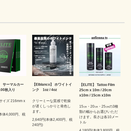
【Elblanco】 ホワイトイ
E】 サーマルカー
【ELITE】 Tattoo Film
ンク 1oz / 4oz
 100枚入り
25cm x 10m / 20cm
x10m / 15cm x10m
クリーミーな質感で乾燥
サイズ 216mm x
が遅くしっかりと発色し
15㎝・20㎝・25㎝の3種
ます。
類の幅からお選びいただ
(本体4,000円、税
けます。長さは各10メー
2,640円(本体2,400円、税
トル
240円)
4,180円(本体3,800円、税