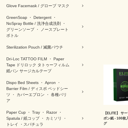
Glove Facemask / グローブ マスク
GreenSoap ・ Detergent ・
NoSpray Bottle / 洗浄合成洗剤 ・
グリーンソープ ・ ノースプレート
ボトル
Sterilization Pouch / 滅菌パウチ
Dri-Loc TATTOO FILM ・ Paper
Tape ドリロック タトゥーフィルム
紙バン サージカルテープ
Dispo Bed Sheets ・ Apron ・
Barrier Film / ディスポ ベッドシー
ツ ・ カバーエプロン ・ 各種バリ
ア
Paper Cup ・ Tray ・ Razor ・
【ELITE】 サ
Spatula / 紙コップ ・ カミソリ ・
ボン紙 - 100
グ
トレイ ・スパチュラ