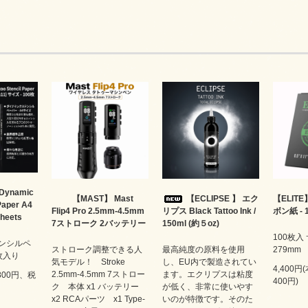
Dynamic
【MAST】 Mast
【ECLIPSE 】 エク
【ELIT
 Paper A4
Flip4 Pro 2.5mm-4.5mm
リプス Black Tattoo Ink /
ボン紙 -
Sheets
7ストローク 2バッテリー
150ml (約５oz)
100枚入 
テンシルペ
ストローク調整できる人
最高純度の原料を使用
279mm
0枚入り
気モデル！ Stroke
し、EU内で製造されてい
4,400円
2.5mm-4.5mm 7ストロー
ます。エクリプスは粘度
,800円、税
400円)
ク 本体 x1 バッテリー
が低く、非常に使いやす
x2 RCAパーツ x1 Type-
いのが特徴です。そのた