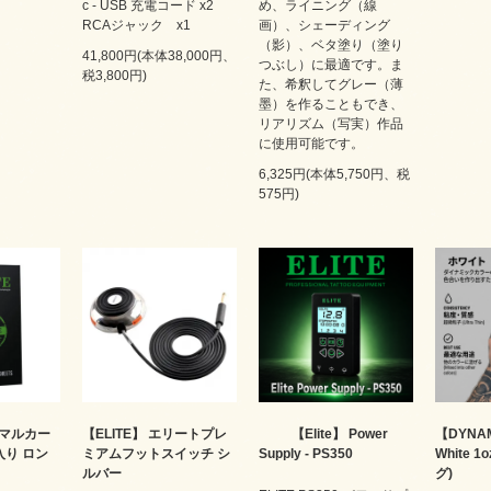
c - USB 充電コード x2
め、ライニング（線
RCAジャック x1
画）、シェーディング
（影）、ベタ塗り（塗り
41,800円(本体38,000円、
つぶし）に最適です。ま
税3,800円)
た、希釈してグレー（薄
墨）を作ることもでき、
リアリズム（写実）作品
に使用可能です。
6,325円(本体5,750円、税
575円)
ーマルカー
【ELITE】 エリートプレ
【Elite】 Power
【DYNA
枚入り ロン
ミアムフットスイッチ シ
Supply - PS350
White 1
ルバー
グ)