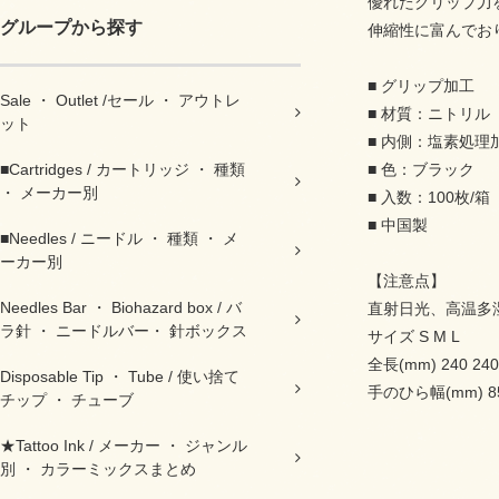
優れたグリップ力
グループから探す
伸縮性に富んでお
■ グリップ加工
Sale ・ Outlet /セール ・ アウトレ
■ 材質：ニトリル
ット
■ 内側：塩素処理
■Cartridges / カートリッジ ・ 種類
■ 色：ブラック
・ メーカー別
■ 入数：100枚/箱
■ 中国製
■Needles / ニードル ・ 種類 ・ メ
ーカー別
【注意点】
Needles Bar ・ Biohazard box / バ
直射日光、高温多
ラ針 ・ ニードルバー・ 針ボックス
サイズ S M L
全長(mm) 240 240
Disposable Tip ・ Tube / 使い捨て
手のひら幅(mm) 85 
チップ ・ チューブ
★Tattoo Ink / メーカー ・ ジャンル
別 ・ カラーミックスまとめ