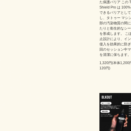
た保護バリア この Ta
Shield Pro は 100
できるバリアとして
し、タトゥー マシ
部の汚染物質の間に
たりと衛生的なシー
を形成します。 こ
止設計により、イン
侵入を効果的に防ぎ
回のセッション中マ
を清潔に保ちます。
1,320円(本体1,20
120円)