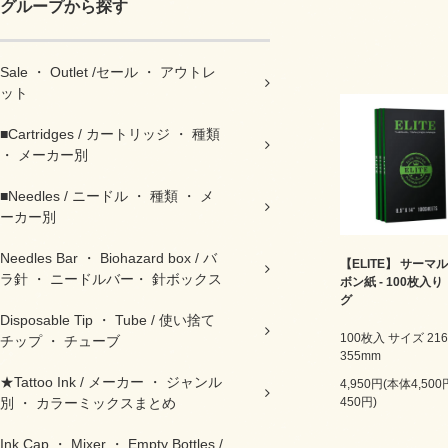
グループから探す
Sale ・ Outlet /セール ・ アウトレ
ット
■Cartridges / カートリッジ ・ 種類
・ メーカー別
■Needles / ニードル ・ 種類 ・ メ
ーカー別
Needles Bar ・ Biohazard box / バ
【ELITE】 サーマ
ラ針 ・ ニードルバー・ 針ボックス
ボン紙 - 100枚入り
グ
Disposable Tip ・ Tube / 使い捨て
100枚入 サイズ 216
チップ ・ チューブ
355mm
★Tattoo Ink / メーカー ・ ジャンル
4,950円(本体4,50
別 ・ カラーミックスまとめ
450円)
Ink Cap ・ Mixer ・ Empty Bottles /