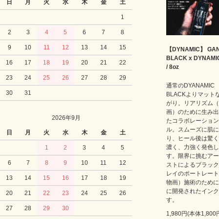
日
月
火
水
木
金
土
1
2
3
4
5
6
7
8
9
10
11
12
13
14
15
【DYNAMIC】 GA
BLACK x DYNAMIC
16
17
18
19
20
21
22
/ 8oz
23
24
25
26
27
28
29
通常のDYANAMIC
30
31
BLACKよりマット
がり。リアリズム（
画）のために生み出
2026年9月
たコラボレーション
ル。スムーズに肌に
日
月
火
水
木
金
土
り、ヒール後は驚く
濃く、力強く発色し
1
2
3
4
5
す。限界に挑むアー
6
7
8
9
10
11
12
ストによるブラック
レイのポートレート
13
14
15
16
17
18
19
物画）施術のために
に開発されたインク
20
21
22
23
24
25
26
す。
27
28
29
30
1,980円(本体1,80