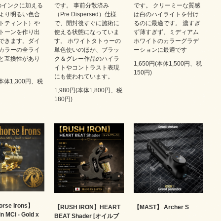
）のインクに加える
です。 事前分散済み
です。 クリーミーな質感
より明るい色合
（Pre Dispersed）仕様
は白のハイライトを付け
トティント）や
で、開封後すぐに施術に
るのに最適です。 濃すぎ
トーンを作り出
使える状態になっていま
ず薄すぎず、ミディアム
できます。ダイ
す。 ホワイトタトゥーの
ホワイトのカラーグラデ
カラーの全ライ
単色使いのほか、ブラッ
ーションに最適です
と互換性があり
ク＆グレー作品のハイラ
1,650円(本体1,500円、税
イトやコントラスト表現
150円)
にも使われています。
(本体1,300円、税
1,980円(本体1,800円、税
180円)
rse Irons】
【RUSH IRON】HEART
【MAST】 Archer S
n MCi - Gold x
BEAT Shader [オイルブ