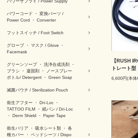
パワーサプライ / Power Supply
パワーコード ・ 変換パーツ /
Power Cord ・ Converter
フットスイッチ / Foot Switch
グローブ ・ マスク / Glove ・
Facemask
【RUSH I
グリーンソープ ・ 洗浄合成洗剤 ・
トレート型 
ブラシ ・ 凝固剤 ・ ノースプレー
ボトル/ Detergent ・ Green Soap
6,600円(本体
滅菌パウチ / Sterilization Pouch
衛生アフター ・ Dri-Loc ・
TATTOO FILM ・ 紙バン / Dri-Loc
・ Derm Shield ・ Paper Tape
衛生バリア ・ 吸水シート類 ・ 各
種カバー ・ ベッドシーツ / Dispo