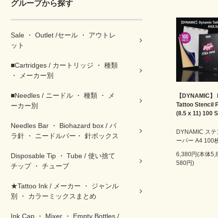
グループから探す
Sale ・ Outlet /セール ・ アウトレ
ット
■Cartridges / カートリッジ ・ 種類
・ メーカー別
■Needles / ニードル ・ 種類 ・ メ
【DYNAMIC】 
Tattoo Stencil
ーカー別
(8.5 x 11) 100 
Needles Bar ・ Biohazard box / バ
DYNAMIC ス
ラ針 ・ ニードルバー・ 針ボックス
ーパー A4 10
6,380円(本体5
Disposable Tip ・ Tube / 使い捨て
580円)
チップ ・ チューブ
★Tattoo Ink / メーカー ・ ジャンル
別 ・ カラーミックスまとめ
Ink Cap ・ Mixer ・ Empty Bottles /