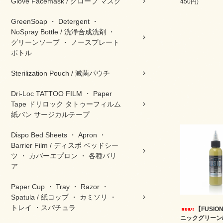
Glove Facemask / グローブ マスク
450円)
GreenSoap ・ Detergent ・
NoSpray Bottle / 洗浄合成洗剤 ・
グリーンソープ ・ ノースプレート
ボトル
Sterilization Pouch / 滅菌パウチ
Dri-Loc TATTOO FILM ・ Paper
Tape ドリロック タトゥーフィルム
紙バン サージカルテープ
Dispo Bed Sheets ・ Apron ・
Barrier Film / ディスポ ベッドシー
ツ ・ カバーエプロン ・ 各種バリ
ア
Paper Cup ・ Tray ・ Razor ・
Spatula / 紙コップ ・ カミソリ ・
トレイ ・スパチュラ
【FUSIO
ニックグリーン/ O