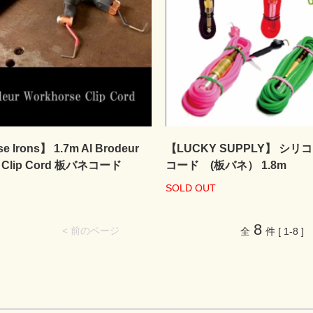
e Irons】 1.7m Al Brodeur
【LUCKY SUPPLY】 シリ
e Clip Cord 板バネコード
コード (板バネ） 1.8m
SOLD OUT
8
< 前のページ
全
件 [ 1-8 ]