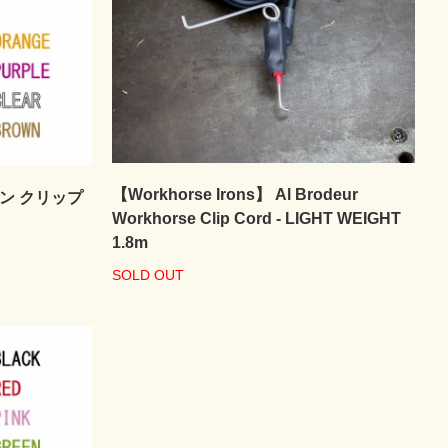
【Workhorse Irons】 Al Brodeur
コン クリップ
Workhorse Clip Cord - LIGHT WEIGHT
1.8m
SOLD OUT