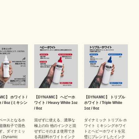
MIC】 ホワイト /
【DYNAMIC】 ヘビーホ
【DYNAMIC】 トリプル
oz / 8oz (ミキシン
ワイト / Heavy White 1oz
ホワイト / Triple White
/ 8oz
1oz / 8oz
ベースとなるホ
混ぜずに使える、濃厚な
ダイナミック トリプル ホ
超微粒子で混色
極上の白 他のインクと混
ワイト ミキシングホワイ
す。ダイナミッ
ぜずにそのまま使用でき
トとヘビーホワイトを完
Dynamic
る高顔料ホワイトインク
璧にブレンドしたインク