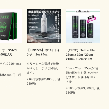
【Elblanco】 ホワイトイ
E】 サーマルカー
【ELITE】 Tattoo Film
ンク 1oz / 4oz
 100枚入り
25cm x 10m / 20cm
x10m / 15cm x10m
クリーミーな質感で乾燥
サイズ 216mm x
が遅くしっかりと発色し
15㎝・20㎝・25㎝の3種
ます。
類の幅からお選びいただ
(本体4,000円、税
けます。長さは各10メー
2,640円(本体2,400円、税
トル
240円)
4,180円(本体3,800円、税
380円)