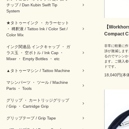
チップ / Dan Kubin Swift Tip
System
★タトゥーインク ・ カラーセット
【Workhorse
・ 稀釈液 / Tattoo Ink / Color Set /
Compact Cl
Color Mix
非常に軽量に作
インク関連品 インクキャップ ・ ガ
渉が激減します
ラス玉 ・ 空ボトル / Ink Cap ・
るのでマシンか
Mixer ・ Empty Bottles ・ etc
ます。ご購入者
ドです。
▲タトゥーマシン / Tattoo Machine
18,040円(本
マシンパーツ ・ ツール / Machine
Parts ・ Tools
グリップ ・ カートリッジグリップ
/ Grip ・ Cartridge Grip
グリップテープ / Grip Tape