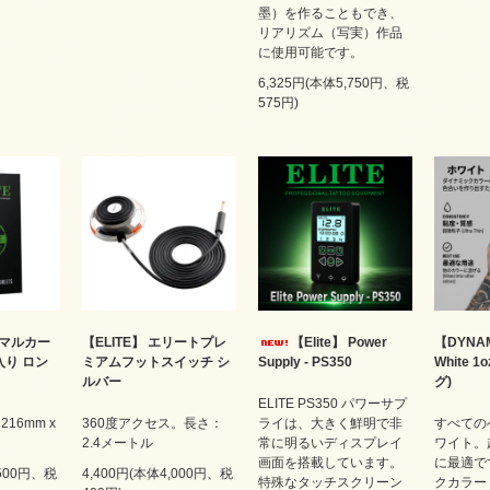
墨）を作ることもでき、
リアリズム（写実）作品
に使用可能です。
6,325円(本体5,750円、税
575円)
ーマルカー
【ELITE】 エリートプレ
【Elite】 Power
【DYNA
枚入り ロン
ミアムフットスイッチ シ
Supply - PS350
White 1
ルバー
グ)
ELITE PS350 パワーサプ
216mm x
360度アクセス。長さ：
ライは、大きく鮮明で非
すべての
2.4メートル
常に明るいディスプレイ
ワイト。
画面を搭載しています。
に最適で
,500円、税
4,400円(本体4,000円、税
特殊なタッチスクリーン
クカラー（