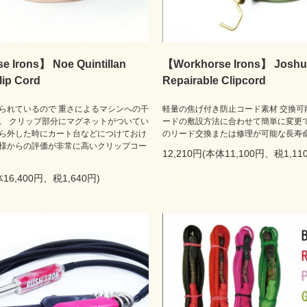
 Irons】 Noe Quintillan
【Workhorse Irons】 Joshu
ip Cord
Repairable Clipcord
られているので 重さによるマシンへの干
軽量の焦げ付き防止コード素材 交換可
。 クリップ部分にマグネットがついてい
ードの敷設方法に合わせて簡単に変更で
ら外した時にカート台などにつけておけ
のリード交換または修理が可能な長寿
様からの評価が非常に高いクリップコー
12,210円(本体11,100円、税1,11
体16,400円、税1,640円)