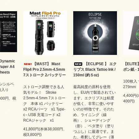
Dynamic
【MAST】 Mast
【ECLIPSE 】 エク
【ELIT
 Paper A4
Flip4 Pro 2.5mm-4.5mm
リプス Black Tattoo Ink /
ボン紙 -
Sheets
7ストローク 2バッテリー
150ml (約５oz)
100枚入 
テンシルペ
ストローク調整できる人
最高純度の原料を使用
279mm
0枚入り
気モデル！ Stroke
し、EU内で製造されてい
4,400円
2.5mm-4.5mm 7ストロー
ます。エクリプスは粘度
,800円、税
400円)
ク 本体 x1 バッテリー
が低く、非常に使いやす
x2 RCAパーツ x1 Type-
いのが特徴です。そのた
c - USB 充電コード x2
め、ライニング（線
RCAジャック x1
画）、シェーディング
（影）、ベタ塗り（塗り
41,800円(本体38,000円、
つぶし）に最適です。ま
税3,800円)
た、希釈してグレー（薄