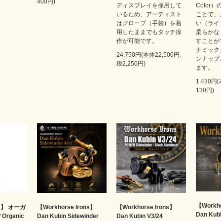
400円)
ディスプレイを採用して
Color
いるため、アーティスト
ことで、
はグローブ（手袋）を着
い（ライ
用したままでもタッチ操
柔らかな
作が可能です。
すことが
ナミック
24,750円(本体22,500円、
ンナップ
税2,250円)
ます。
1,430円
130円)
【Workho
N】 オーガ
【Workhorse Irons】
【Workhorse Irons】
Dan Kubi
rganic
Dan Kubin Sidewinder
Dan Kubin V3/24