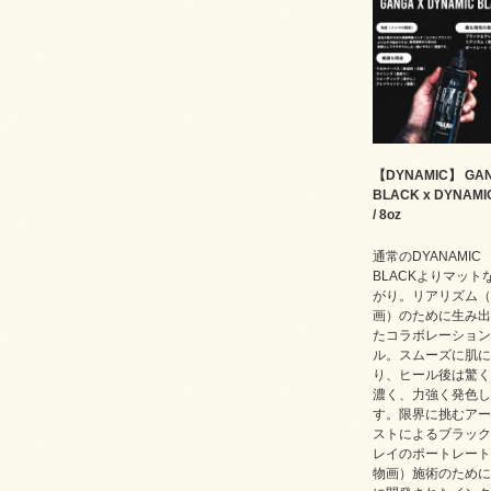
【DYNAMIC】 GA
BLACK x DYNAMIC
/ 8oz
通常のDYANAMIC
BLACKよりマット
がり。リアリズム（
画）のために生み出
たコラボレーション
ル。スムーズに肌に
り、ヒール後は驚く
濃く、力強く発色し
す。限界に挑むアー
ストによるブラック
レイのポートレート
物画）施術のために