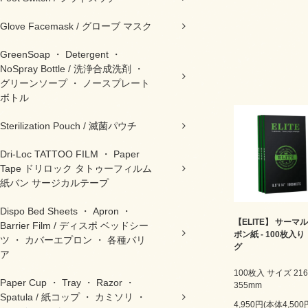
Glove Facemask / グローブ マスク
GreenSoap ・ Detergent ・
NoSpray Bottle / 洗浄合成洗剤 ・
グリーンソープ ・ ノースプレート
ボトル
Sterilization Pouch / 滅菌パウチ
Dri-Loc TATTOO FILM ・ Paper
Tape ドリロック タトゥーフィルム
紙バン サージカルテープ
Dispo Bed Sheets ・ Apron ・
【ELITE】 サーマ
Barrier Film / ディスポ ベッドシー
ボン紙 - 100枚入り
ツ ・ カバーエプロン ・ 各種バリ
グ
ア
100枚入 サイズ 216
Paper Cup ・ Tray ・ Razor ・
355mm
Spatula / 紙コップ ・ カミソリ ・
4,950円(本体4,50