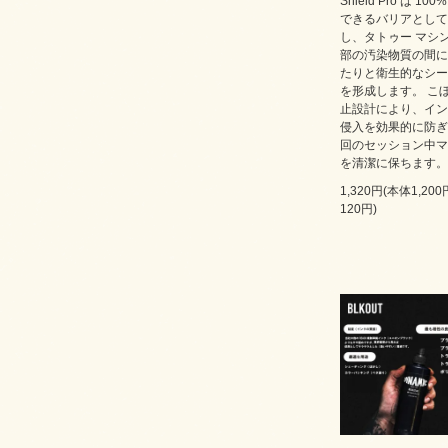
Shield Pro は 100
できるバリアとして
し、タトゥー マシ
部の汚染物質の間に
たりと衛生的なシー
を形成します。 こ
止設計により、イン
侵入を効果的に防ぎ
回のセッション中マ
を清潔に保ちます。
1,320円(本体1,20
120円)