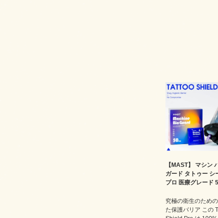
【MAST】 マシン 
ガード タトゥー シ
プロ 医療グレード 5
究極の衛生のための
た保護バリア この Ta