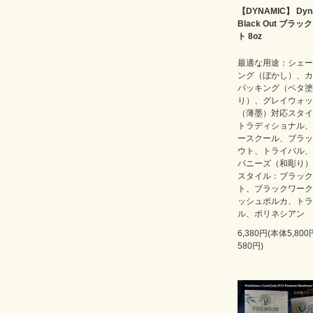
【DYNAMIC】 Dyn
Black Out ブラッ
ト 8oz
最適な用途：シェー
ング（ぼかし）、カ
パッキング（ベタ塗
り）、グレイウォッ
（薄墨）対応スタイ
トラディショナル、
ースクール、ブラッ
ウト、トライバル、
パニーズ（和彫り）
スタイル：ブラック
ト、ブラックワーク
ッシュポルカ、トラ
ル、ポリネシアン
6,380円(本体5,80
580円)