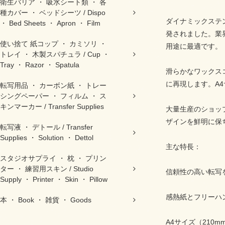
衛生バリア ・ 吸水シート類 ・ 各
種カバー ・ ベッドシーツ / Dispo
ダイナミックステ
・ Bed Sheets ・ Apron ・ Film
発されました。業
使い捨て 紙コップ ・ カミソリ ・
用途に最適です。
トレイ ・ 木製スパチュラ / Cup ・
Tray ・ Razor ・ Spatula
滑らかなワックス
に再現します。A
転写用品 ・ カーボン紙 ・ トレー
シングペーパー ・ フィルム ・ ス
キンマーカー / Transfer Supplies
大量生産のショッ
ザインを鮮明に保
転写液 ・ デトール / Transfer
Supplies ・ Solution ・ Dettol
主な特長：
スタジオサプライ ・ 枕 ・ プリン
ター ・ 練習用スキン / Studio
信頼性の高い転写
Supply ・ Printer ・ Skin ・ Pillow
感熱紙とフリーハ
本 ・ Book ・ 雑貨 ・ Goods
A4サイズ（210m