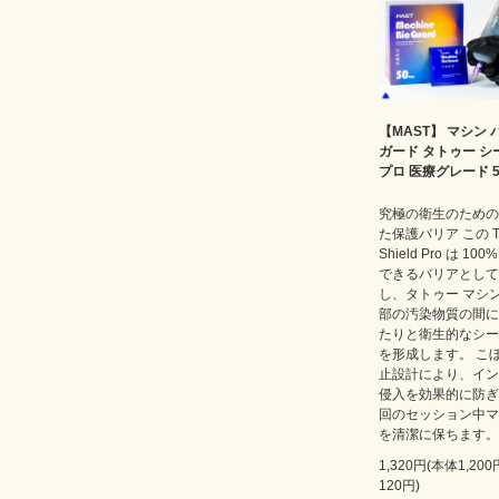
【MAST】 マシン 
ガード タトゥー シ
プロ 医療グレード 5
究極の衛生のための
た保護バリア この Ta
Shield Pro は 100
できるバリアとして
し、タトゥー マシ
部の汚染物質の間に
たりと衛生的なシー
を形成します。 こ
止設計により、イン
侵入を効果的に防ぎ
回のセッション中マ
を清潔に保ちます。
1,320円(本体1,20
120円)