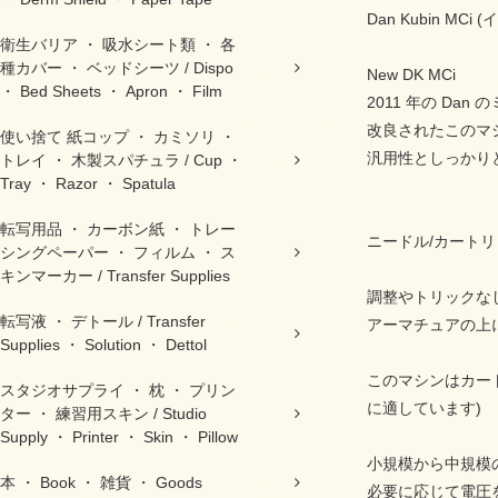
Dan Kubin MC
衛生バリア ・ 吸水シート類 ・ 各
種カバー ・ ベッドシーツ / Dispo
New DK MCi
・ Bed Sheets ・ Apron ・ Film
2011 年の Da
改良されたこのマ
使い捨て 紙コップ ・ カミソリ ・
汎用性としっかり
トレイ ・ 木製スパチュラ / Cup ・
Tray ・ Razor ・ Spatula
転写用品 ・ カーボン紙 ・ トレー
ニードル/カート
シングペーパー ・ フィルム ・ ス
キンマーカー / Transfer Supplies
調整やトリックな
転写液 ・ デトール / Transfer
アーマチュアの上
Supplies ・ Solution ・ Dettol
このマシンはカー
スタジオサプライ ・ 枕 ・ プリン
に適しています)
ター ・ 練習用スキン / Studio
Supply ・ Printer ・ Skin ・ Pillow
小規模から中規模
本 ・ Book ・ 雑貨 ・ Goods
必要に応じて電圧