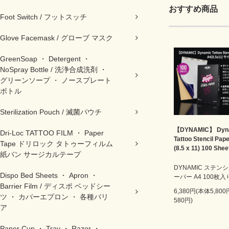
おすすめ商品
Foot Switch / フットスッチ
Glove Facemask / グローブ マスク
GreenSoap ・ Detergent ・
NoSpray Bottle / 洗浄合成洗剤 ・
グリーンソープ ・ ノースプレート
ボトル
Sterilization Pouch / 滅菌パウチ
【DYNAMIC】 Dyn
Dri-Loc TATTOO FILM ・ Paper
Tattoo Stencil Pap
Tape ドリロック タトゥーフィルム
(8.5 x 11) 100 Shee
紙バン サージカルテープ
DYNAMIC ステン
Dispo Bed Sheets ・ Apron ・
ーパー A4 100枚入
Barrier Film / ディスポ ベッドシー
6,380円(本体5,80
ツ ・ カバーエプロン ・ 各種バリ
580円)
ア
Paper Cup ・ Tray ・ Razor ・