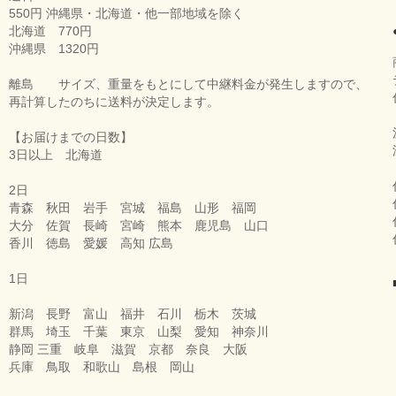
550円 沖縄県・北海道・他一部地域を除く
北海道 770円
沖縄県 1320円
離島 サイズ、重量をもとにして中継料金が発生しますので、
再計算したのちに送料が決定します。
【お届けまでの日数】
3日以上 北海道
2日
青森 秋田 岩手 宮城 福島 山形 福岡
大分 佐賀 長崎 宮崎 熊本 鹿児島 山口
香川 徳島 愛媛 高知 広島
1日
新潟 長野 富山 福井 石川 栃木 茨城
群馬 埼玉 千葉 東京 山梨 愛知 神奈川
静岡 三重 岐阜 滋賀 京都 奈良 大阪
兵庫 鳥取 和歌山 島根 岡山