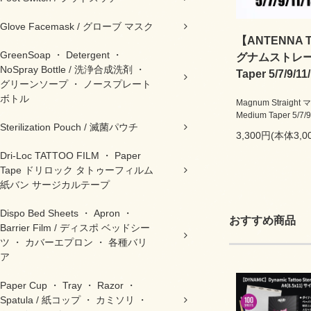
Glove Facemask / グローブ マスク
【ANTENNA TS
GreenSoap ・ Detergent ・
グナムストレート 
NoSpray Bottle / 洗浄合成洗剤 ・
Taper 5/7/9/11
グリーンソープ ・ ノースプレート
ボトル
Magnum Straig
Medium Taper 5/7/9
Sterilization Pouch / 滅菌パウチ
3,300円(本体3,
Dri-Loc TATTOO FILM ・ Paper
Tape ドリロック タトゥーフィルム
紙バン サージカルテープ
Dispo Bed Sheets ・ Apron ・
おすすめ商品
Barrier Film / ディスポ ベッドシー
ツ ・ カバーエプロン ・ 各種バリ
ア
Paper Cup ・ Tray ・ Razor ・
Spatula / 紙コップ ・ カミソリ ・