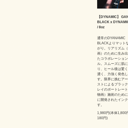
【DYNAMIC】 GA
BLACK x DYNAMIC
/ 8oz
通常のDYANAMIC
BLACKよりマット
がり。リアリズム（
画）のために生み出
たコラボレーション
ル。スムーズに肌に
り、ヒール後は驚く
濃く、力強く発色し
す。限界に挑むアー
ストによるブラック
レイのポートレート
物画）施術のために
に開発されたインク
す。
1,980円(本体1,80
180円)