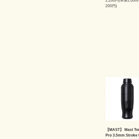
2,200円(本体2,00
200円)
【MAST】 Mast Tou
Pro 3.5mm Stroke