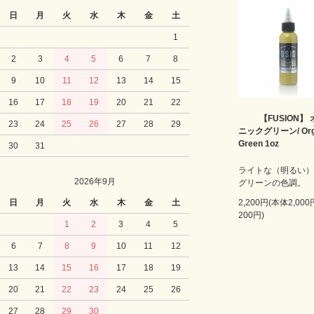
日
月
火
水
木
金
土
1
2
3
4
5
6
7
8
9
10
11
12
13
14
15
16
17
18
19
20
21
22
【FUSION】
23
24
25
26
27
28
29
ニックグリーン/ Org
Green 1oz
30
31
ライトな（明るい）
2026年9月
グリーンの色調。
日
月
火
水
木
金
土
2,200円(本体2,00
200円)
1
2
3
4
5
6
7
8
9
10
11
12
13
14
15
16
17
18
19
20
21
22
23
24
25
26
27
28
29
30