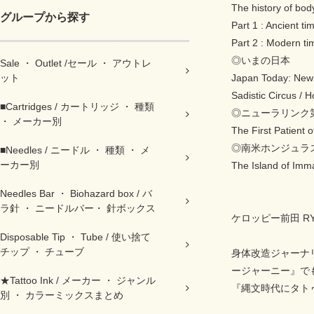
The history of bod
グループから探す
Part 1 : Ancient t
Part 2 : Modern ti
◎いまの日本
Sale ・ Outlet /セール ・ アウトレ
ット
Japan Today: New
Sadistic Circus / 
■Cartridges / カートリッジ ・ 種類
◎ニューラリンク
・ メーカー別
The First Patient 
◎南米ホンジュラ
■Needles / ニードル ・ 種類 ・ メ
ーカー別
The Island of Imma
Needles Bar ・ Biohazard box / バ
ラ針 ・ ニードルバー・ 針ボックス
ケロッピー前田 RYOI
Disposable Tip ・ Tube / 使い捨て
チップ ・ チューブ
身体改造ジャーナ
ージャーニー』で
★Tattoo Ink / メーカー ・ ジャンル
『縄文時代にタト
別 ・ カラーミックスまとめ