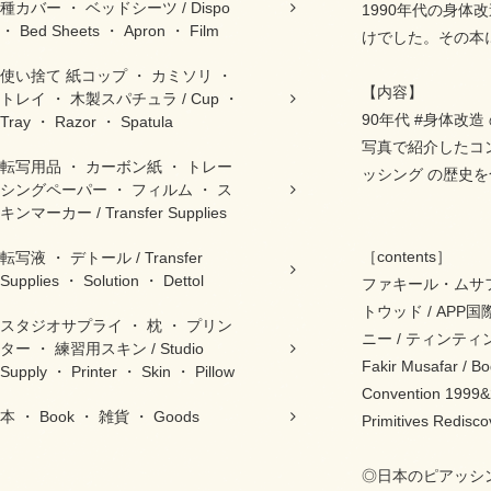
種カバー ・ ベッドシーツ / Dispo
1990年代の身体改造
・ Bed Sheets ・ Apron ・ Film
けでした。その本
使い捨て 紙コップ ・ カミソリ ・
【内容】
トレイ ・ 木製スパチュラ / Cup ・
90年代 #身体改
Tray ・ Razor ・ Spatula
写真で紹介したコン
転写用品 ・ カーボン紙 ・ トレー
ッシング の歴史
シングペーパー ・ フィルム ・ ス
キンマーカー / Transfer Supplies
［contents］
転写液 ・ デトール / Transfer
Supplies ・ Solution ・ Dettol
ファキール・ムサファ
トウッド / APP
スタジオサプライ ・ 枕 ・ プリン
ニー / ティンティ
ター ・ 練習用スキン / Studio
Fakir Musafar / Bo
Supply ・ Printer ・ Skin ・ Pillow
Convention 1999&20
本 ・ Book ・ 雑貨 ・ Goods
Primitives Redisco
◎日本のピアッシ