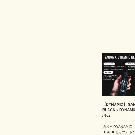
【DYNAMIC】 GA
BLACK x DYNAMIC
/ 8oz
通常のDYANAMIC
BLACKよりマット