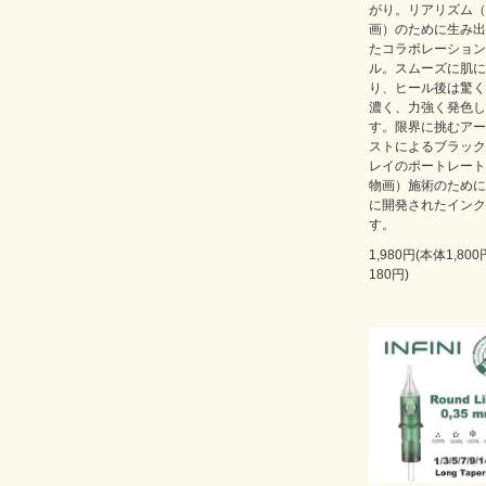
がり。リアリズム（
画）のために生み出
たコラボレーション
ル。スムーズに肌に
り、ヒール後は驚く
濃く、力強く発色し
す。限界に挑むアー
ストによるブラック
レイのポートレート
物画）施術のために
に開発されたインク
す。
1,980円(本体1,80
180円)