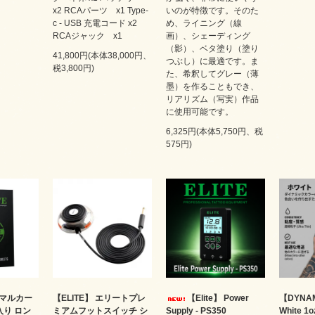
x2 RCAパーツ x1 Type-
いのが特徴です。そのた
c - USB 充電コード x2
め、ライニング（線
RCAジャック x1
画）、シェーディング
（影）、ベタ塗り（塗り
41,800円(本体38,000円、
つぶし）に最適です。ま
税3,800円)
た、希釈してグレー（薄
墨）を作ることもでき、
リアリズム（写実）作品
に使用可能です。
6,325円(本体5,750円、税
575円)
ーマルカー
【ELITE】 エリートプレ
【Elite】 Power
【DYNA
枚入り ロン
ミアムフットスイッチ シ
Supply - PS350
White 1