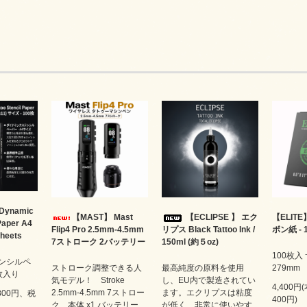
Dynamic
【MAST】 Mast
【ECLIPSE 】 エク
【ELIT
 Paper A4
Flip4 Pro 2.5mm-4.5mm
リプス Black Tattoo Ink /
ボン紙 -
Sheets
7ストローク 2バッテリー
150ml (約５oz)
100枚入 
テンシルペ
ストローク調整できる人
最高純度の原料を使用
279mm
0枚入り
気モデル！ Stroke
し、EU内で製造されてい
4,400円
2.5mm-4.5mm 7ストロー
ます。エクリプスは粘度
,800円、税
400円)
ク 本体 x1 バッテリー
が低く、非常に使いやす