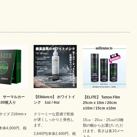
【Elblanco】 ホワイトイ
E】 サーマルカー
【ELITE】 Tattoo Film
ンク 1oz / 4oz
 100枚入り
25cm x 10m / 20cm
x10m / 15cm x10m
クリーミーな質感で乾燥
サイズ 216mm x
が遅くしっかりと発色し
15㎝・20㎝・25㎝の3種
ます。
類の幅からお選びいただ
(本体4,000円、税
けます。長さは各10メー
2,640円(本体2,400円、税
トル