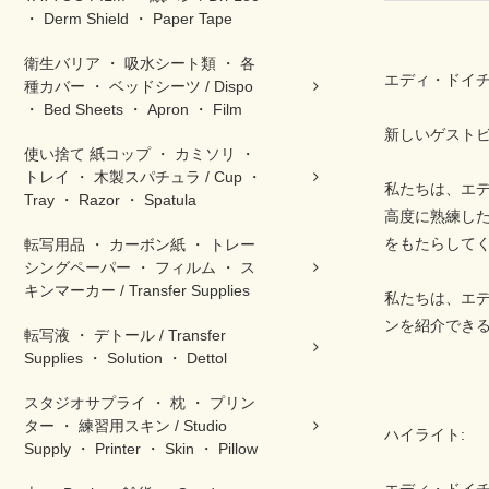
・ Derm Shield ・ Paper Tape
衛生バリア ・ 吸水シート類 ・ 各
エディ・ドイチ
種カバー ・ ベッドシーツ / Dispo
・ Bed Sheets ・ Apron ・ Film
新しいゲスト
使い捨て 紙コップ ・ カミソリ ・
トレイ ・ 木製スパチュラ / Cup ・
私たちは、エデ
Tray ・ Razor ・ Spatula
高度に熟練し
をもたらして
転写用品 ・ カーボン紙 ・ トレー
シングペーパー ・ フィルム ・ ス
キンマーカー / Transfer Supplies
私たちは、エ
ンを紹介でき
転写液 ・ デトール / Transfer
Supplies ・ Solution ・ Dettol
スタジオサプライ ・ 枕 ・ プリン
ター ・ 練習用スキン / Studio
ハイライト:
Supply ・ Printer ・ Skin ・ Pillow