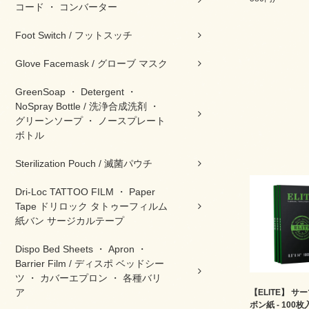
コード ・ コンバーター
Foot Switch / フットスッチ
Glove Facemask / グローブ マスク
GreenSoap ・ Detergent ・
NoSpray Bottle / 洗浄合成洗剤 ・
グリーンソープ ・ ノースプレート
ボトル
Sterilization Pouch / 滅菌パウチ
Dri-Loc TATTOO FILM ・ Paper
Tape ドリロック タトゥーフィルム
紙バン サージカルテープ
Dispo Bed Sheets ・ Apron ・
Barrier Film / ディスポ ベッドシー
ツ ・ カバーエプロン ・ 各種バリ
ア
【ELITE】 サ
ボン紙 - 100