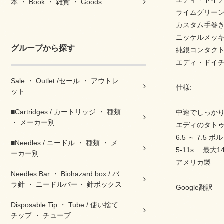
エディ・ドイ
本 ・ Book ・ 雑貨 ・ Goods
ライムグリー
カスタム手巻き
ニッケルメッ
グループから探す
純銀コンタク
エディ・ドイ
Sale ・ Outlet /セール ・ アウトレ
仕様:
ット
■Cartridges / カートリッジ ・ 種類
中速でしっか
・ メーカー別
エディのタト
6.5 ～ 7.5 
■Needles / ニードル ・ 種類 ・ メ
5-11s 最
ーカー別
アメリカ製
Needles Bar ・ Biohazard box / バ
ラ針 ・ ニードルバー・ 針ボックス
Google翻訳
Disposable Tip ・ Tube / 使い捨て
チップ ・ チューブ