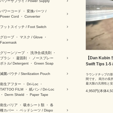
パワーサプライ / Power Supply
パワーコード ・ 変換パーツ /
Power Cord ・ Converter
フットスイッチ / Foot Switch
グローブ ・ マスク / Glove ・
Facemask
グリーンソープ ・ 洗浄合成洗剤 ・
【Dan Kubin S
ブラシ ・ 凝固剤 ・ ノースプレー
ボトル/ Detergent ・ Green Soap
Swift Tips 1-5
滅菌パウチ / Sterilization Pouch
ラウンドチップの形
間です。 両方の長
最大限の汎用性と安
衛生アフター ・ Dri-Loc ・
TATTOO FILM ・ 紙バン / Dri-Loc
4,950円(本体4,
・ Derm Shield ・ Paper Tape
衛生バリア ・ 吸水シート類 ・ 各
種カバー ・ ベッドシーツ / Dispo