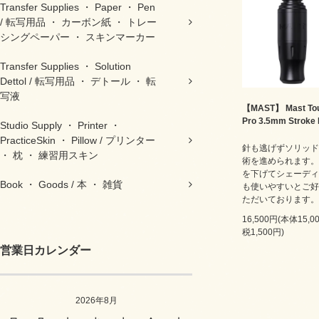
Transfer Supplies ・ Paper ・ Pen
/ 転写用品 ・ カーボン紙 ・ トレー
シングペーパー ・ スキンマーカー
Transfer Supplies ・ Solution
Dettol / 転写用品 ・ デトール ・ 転
写液
【MAST】 Mast Tou
Pro 3.5mm Stroke
Studio Supply ・ Printer ・
PracticeSkin ・ Pillow / プリンター
針も逃げずソリッド
・ 枕 ・ 練習用スキン
術を進められます。
を下げてシェーディ
Book ・ Goods / 本 ・ 雑貨
も使いやすいとご好
ただいております。
16,500円(本体15,
税1,500円)
営業日カレンダー
2026年8月