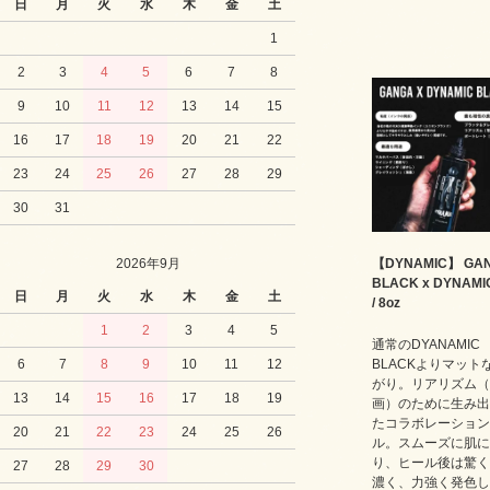
日
月
火
水
木
金
土
1
2
3
4
5
6
7
8
9
10
11
12
13
14
15
16
17
18
19
20
21
22
23
24
25
26
27
28
29
30
31
2026年9月
【DYNAMIC】 GA
BLACK x DYNAMIC
日
月
火
水
木
金
土
/ 8oz
1
2
3
4
5
通常のDYANAMIC
6
7
8
9
10
11
12
BLACKよりマット
がり。リアリズム（
13
14
15
16
17
18
19
画）のために生み出
たコラボレーション
20
21
22
23
24
25
26
ル。スムーズに肌に
り、ヒール後は驚く
27
28
29
30
濃く、力強く発色し