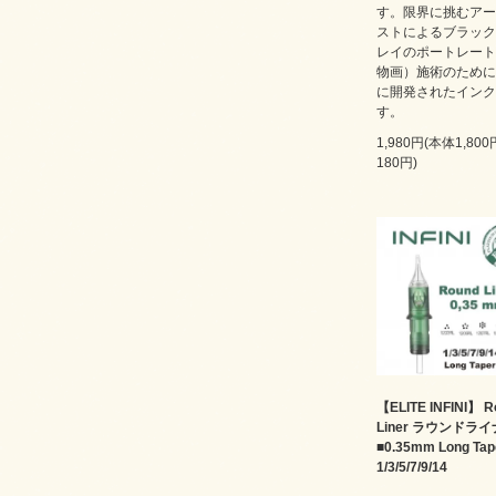
す。限界に挑むアー
ストによるブラック
レイのポートレート
物画）施術のために
に開発されたインク
す。
1,980円(本体1,80
180円)
【ELITE INFINI】 R
Liner ラウンドラ
■0.35mm Long Tap
1/3/5/7/9/14