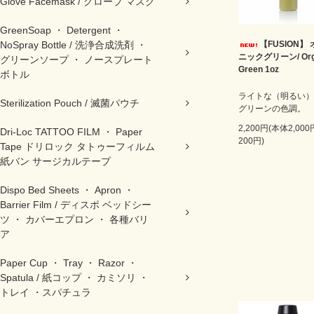
Glove Facemask / グローブ マスク
GreenSoap ・ Detergent ・
NoSpray Bottle / 洗浄合成洗剤 ・
【FUSION】
ニックグリーン/ Org
グリーンソープ ・ ノースプレート
Green 1oz
ボトル
ライトな（明るい）
Sterilization Pouch / 滅菌パウチ
グリーンの色調。
2,200円(本体2,00
Dri-Loc TATTOO FILM ・ Paper
200円)
Tape ドリロック タトゥーフィルム
紙バン サージカルテープ
Dispo Bed Sheets ・ Apron ・
Barrier Film / ディスポ ベッドシー
ツ ・ カバーエプロン ・ 各種バリ
ア
Paper Cup ・ Tray ・ Razor ・
Spatula / 紙コップ ・ カミソリ ・
トレイ ・スパチュラ