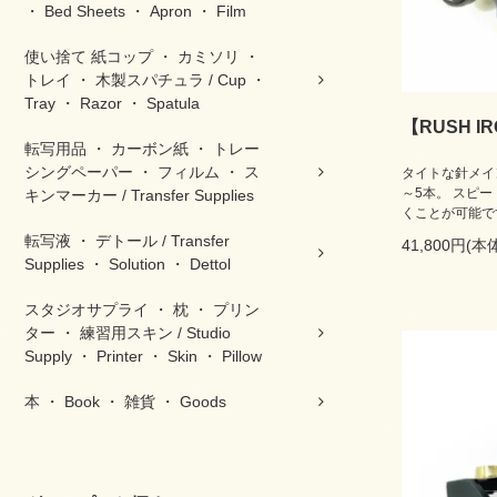
・ Bed Sheets ・ Apron ・ Film
使い捨て 紙コップ ・ カミソリ ・
トレイ ・ 木製スパチュラ / Cup ・
Tray ・ Razor ・ Spatula
【RUSH 
転写用品 ・ カーボン紙 ・ トレー
シングペーパー ・ フィルム ・ ス
タイトな針メイ
～5本。 スピ
キンマーカー / Transfer Supplies
くことが可能で
転写液 ・ デトール / Transfer
41,800円(本
Supplies ・ Solution ・ Dettol
スタジオサプライ ・ 枕 ・ プリン
ター ・ 練習用スキン / Studio
Supply ・ Printer ・ Skin ・ Pillow
本 ・ Book ・ 雑貨 ・ Goods