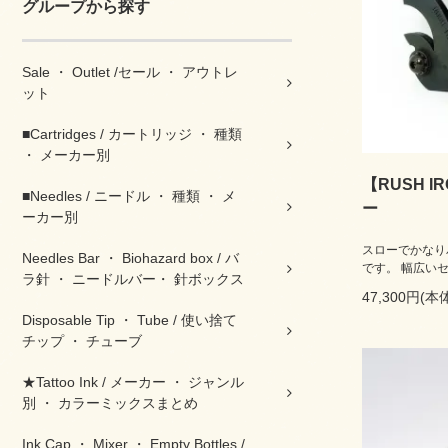
グループから探す
Sale ・ Outlet /セール ・ アウトレ
ット
■Cartridges / カートリッジ ・ 種類
・ メーカー別
【RUSH 
■Needles / ニードル ・ 種類 ・ メ
ー
ーカー別
スローでかなり
Needles Bar ・ Biohazard box / バ
です。 幅広い
ラ針 ・ ニードルバー・ 針ボックス
47,300円(本
Disposable Tip ・ Tube / 使い捨て
チップ ・ チューブ
★Tattoo Ink / メーカー ・ ジャンル
別 ・ カラーミックスまとめ
Ink Cap ・ Mixer ・ Empty Bottles /