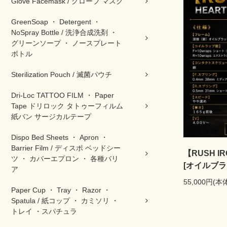
Glove Facemask / グローブ マスク
GreenSoap ・ Detergent ・
NoSpray Bottle / 洗浄合成洗剤 ・
グリーンソープ ・ ノースプレート
ボトル
Sterilization Pouch / 滅菌パウチ
Dri-Loc TATTOO FILM ・ Paper
Tape ドリロック タトゥーフィルム
紙バン サージカルテープ
Dispo Bed Sheets ・ Apron ・
Barrier Film / ディスポ ベッドシー
【RUSH IR
ツ ・ カバーエプロン ・ 各種バリ
[オイルブラ
ア
55,000円(本
Paper Cup ・ Tray ・ Razor ・
Spatula / 紙コップ ・ カミソリ ・
トレイ ・スパチュラ