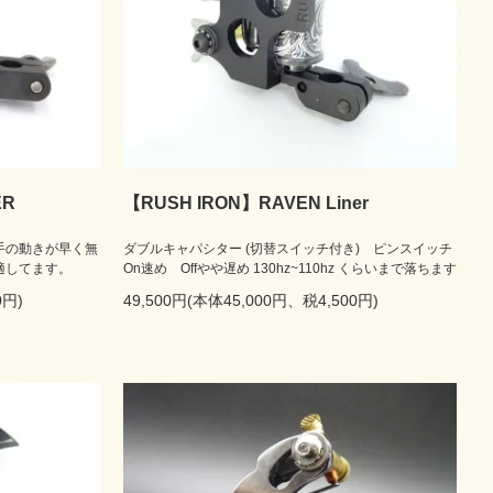
ER
【RUSH IRON】RAVEN Liner
手の動きが早く無
ダブルキャパシター (切替スイッチ付き) ピンスイッチ
適してます。
On速め Offやや遅め 130hz~110hz くらいまで落ちます
0円)
49,500円(本体45,000円、税4,500円)