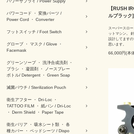
パワーサプライ / Power Supply
【RUSH IR
パワーコード ・ 変換パーツ /
ルブラック]
Power Cord ・ Converter
スーパースロー
フットスイッチ / Foot Switch
ットマシン。 
設計してますの
グローブ ・ マスク / Glove ・
思います。
Facemask
66,000円(本
グリーンソープ ・ 洗浄合成洗剤 ・
ブラシ ・ 凝固剤 ・ ノースプレー
ボトル/ Detergent ・ Green Soap
滅菌パウチ / Sterilization Pouch
衛生アフター ・ Dri-Loc ・
TATTOO FILM ・ 紙バン / Dri-Loc
・ Derm Shield ・ Paper Tape
衛生バリア ・ 吸水シート類 ・ 各
種カバー ・ ベッドシーツ / Dispo