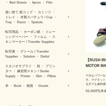
・ Bed Sheets ・ Apron ・ Film
使い捨て 紙コップ ・ カミソリ ・
トレイ ・ 木製スパチュラ / Cup ・
Tray ・ Razor ・ Spatula
転写用品 ・ カーボン紙 ・ トレー
シングペーパー ・ フィルム ・ ス
キンマーカー / Transfer Supplies
転写液 ・ デトール / Transfer
Supplies ・ Solution ・ Dettol
【RUSH I
MOTOR MA
スタジオサプライ ・ 枕 ・ プリン
ター ・ 練習用スキン / Studio
十分なパワーを
Supply ・ Printer ・ Skin ・ Pillow
す。マグネット
る方でも違和感
本 ・ Book ・ 雑貨 ・ Goods
55,000円(本