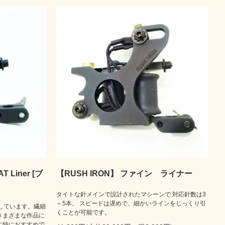
 Liner [ブ
【RUSH IRON】 ファイン ライナー
タイトな針メインで設計されたマシーンで 対応針数は3
～5本。 スピードは遅めで、細かいラインをじっくり引
しています。繊細
くことが可能です。
さまざまな作品に
に特におすすめで