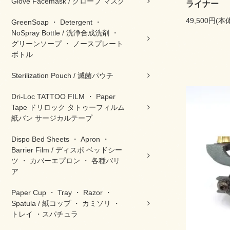
Glove Facemask / グローブ マスク
ライナー
49,500円(本
GreenSoap ・ Detergent ・
NoSpray Bottle / 洗浄合成洗剤 ・
グリーンソープ ・ ノースプレート
ボトル
Sterilization Pouch / 滅菌パウチ
Dri-Loc TATTOO FILM ・ Paper
Tape ドリロック タトゥーフィルム
紙バン サージカルテープ
Dispo Bed Sheets ・ Apron ・
Barrier Film / ディスポ ベッドシー
ツ ・ カバーエプロン ・ 各種バリ
ア
Paper Cup ・ Tray ・ Razor ・
Spatula / 紙コップ ・ カミソリ ・
トレイ ・スパチュラ