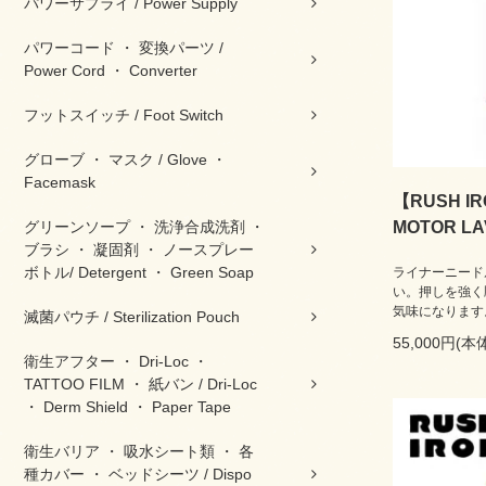
パワーサプライ / Power Supply
パワーコード ・ 変換パーツ /
Power Cord ・ Converter
フットスイッチ / Foot Switch
グローブ ・ マスク / Glove ・
Facemask
【RUSH I
グリーンソープ ・ 洗浄合成洗剤 ・
MOTOR LA
ブラシ ・ 凝固剤 ・ ノースプレー
ボトル/ Detergent ・ Green Soap
ライナーニード
い。押しを強く
気味になります
滅菌パウチ / Sterilization Pouch
55,000円(本
衛生アフター ・ Dri-Loc ・
TATTOO FILM ・ 紙バン / Dri-Loc
・ Derm Shield ・ Paper Tape
衛生バリア ・ 吸水シート類 ・ 各
種カバー ・ ベッドシーツ / Dispo