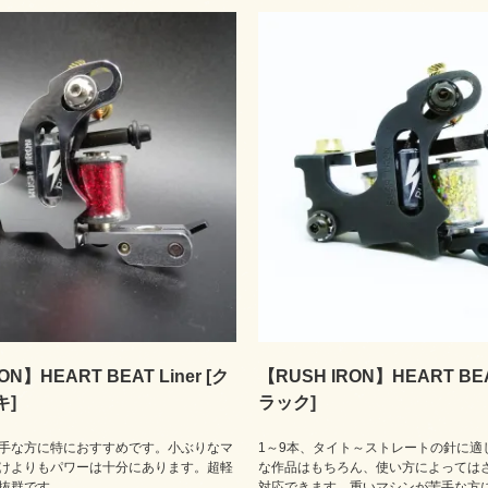
ON】HEART BEAT Liner [ク
【RUSH IRON】HEART BEAT
キ]
ラック]
手な方に特におすすめです。小ぶりなマ
1～9本、タイト～ストレートの針に適
けよりもパワーは十分にあります。超軽
な作品はもちろん、使い方によっては
抜群です。
対応できます。重いマシンが苦手な方