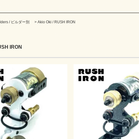
ilders / ビルダー別
>
Akio Oki / RUSH IRON
RUSH IRON