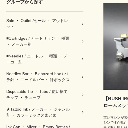
グループから探す
Sale ・ Outlet /セール ・ アウトレ
ット
■Cartridges / カートリッジ ・ 種類
・ メーカー別
■Needles / ニードル ・ 種類 ・ メ
ーカー別
Needles Bar ・ Biohazard box / バ
ラ針 ・ ニードルバー・ 針ボックス
Disposable Tip ・ Tube / 使い捨て
チップ ・ チューブ
【RUSH IR
ロームメッ
★Tattoo Ink / メーカー ・ ジャンル
別 ・ カラーミックスまとめ
重いマシンが苦
シンですが見か
Ink Cap ・ Mixer ・ Empty Bottles /
量で取り回しは